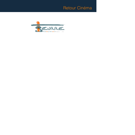
Retour Cinéma
Architecture & Feng Shui
Artiste peintre
L'Étincelle
© 2014 // Thierry Seurre / Artiste peintre / Tous droits reservé / Conception AGRAFIQ.COM