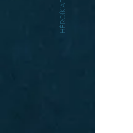
HÉROÏK'ART