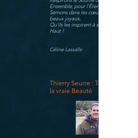
Respirons le Souffle du Renouveau,
Ensemble, pour l'Éternité d'Aimer ;
Semons dans les cœurs nos plus
beaux joyaux,
Qu'ils les inspirent à s'unir au Très-
Haut !
Céline Lassalle
Thierry Seurre : Témoigner de
la vraie Beauté