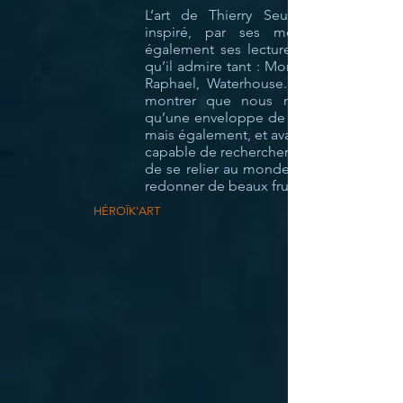
L’art de Thierry Seurre est d’abord
inspiré, par ses méditations, mais
également ses lectures et ces artistes
qu’il admire tant : Moreau, Rembrandt,
Raphael, Waterhouse. Son but est de
montrer que nous ne sommes pas
qu’une enveloppe de chair et de sang,
mais également, et avant tout, un esprit
capable de rechercher le sens de la vie,
de se relier au monde spirituel et d’en
redonner de beaux fruits sur Terre.
HÉROÏK'ART