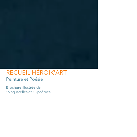
RECUEIL HÉROIK'ART
Peinture et Poésie
Brochure illustrée de
15 aquarelles
et 15 poèmes